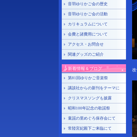
音羽ゆりかご会の歴史
音羽ゆりかご会の活動
カリキュラムについて
会費と諸費用について
アクセス・お問合せ
関連グッズのご紹介
新着情報＆ブログ
改
第81回ゆりかご音楽祭
講談社からの新刊をテーマに
クリスマスソングも披露
昭和100年記念の歌謡祭
童謡の里めぐろ保存会にて
常陸宮妃殿下ご来臨にて