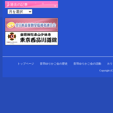
過去の記事
過
去
の
記
事
トップページ
音羽ゆりかご会の歴史
音羽ゆりかご会の活動
カリ
Copyright (