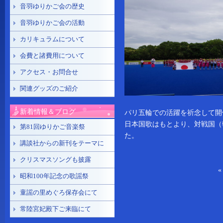
音羽ゆりかご会の歴史
音羽ゆりかご会の活動
カリキュラムについて
会費と諸費用について
アクセス・お問合せ
関連グッズのご紹介
新着情報＆ブログ
パリ五輪での活躍を祈念して開
日本国歌はもとより、対戦国（
第81回ゆりかご音楽祭
た。
講談社からの新刊をテーマに
クリスマスソングも披露
昭和100年記念の歌謡祭
童謡の里めぐろ保存会にて
常陸宮妃殿下ご来臨にて